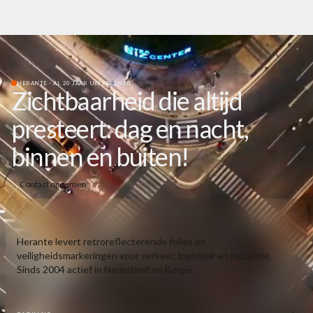
HERANTE - AL 20 JAAR UW PARTNER
Zichtbaarheid die altijd
presteert: dag en nacht,
binnen en buiten!
Contact opnemen
Herante levert retroreflecterende folies en
veiligheidsmarkeringen voor verkeer, logistiek en industrie.
Sinds 2004 actief in Nederland en België.