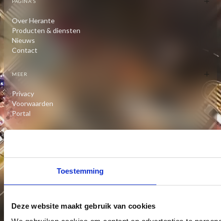
PAGINA'S
Over Herante
Producten & diensten
Nieuws
Contact
MEER
Privacy
Voorwaarden
Portal
© 2025 Herante B.V. Alle rechten voorbehouden.
Privacybeleid
·
Algemene voorwaarden
Herante B.V. is leverancier van retroreflecterende producten voor veilige
verkeerstoepassingen, industriële markeringen en veiligheidskleding. Onze
producten voldoen aan geldende Europese normen zoals ECE 104 en CE-certificering.
Toestemming
Informatie op deze website wordt met zorg samengesteld. Specificaties kunnen
variëren per leverancier en toepassing. Herante is niet aansprakelijk voor
onjuistheden en behoudt zich het recht voor om producten en prijzen zonder
voorafgaande kennisgeving te wijzigen.
Deze website maakt gebruik van cookies