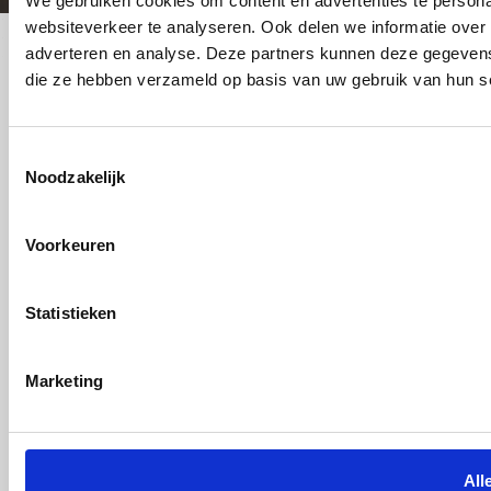
We gebruiken cookies om content en advertenties te persona
websiteverkeer te analyseren. Ook delen we informatie over 
adverteren en analyse. Deze partners kunnen deze gegevens 
die ze hebben verzameld op basis van uw gebruik van hun s
Toestemmingsselectie
Noodzakelijk
Voorkeuren
Statistieken
Marketing
All