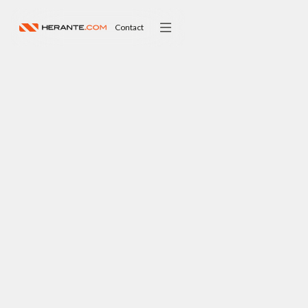
Contact
ALGEMENE VRAGEN
info@herante.com
LOCATIE
Karveelweg 12,
6222 NH Maastricht