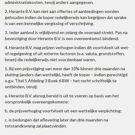
administratiekosten, tenzij anders aangegeven.
2. Herante B.V. kan niet aan offertes of aanbiedingen worden
gehouden indien de koper redelijkerwijs kan begrijpen dat sprake
is van een kennelijke vergissing of verschrijving.
3. Ieder aanbod is vrijblijvend en zolang de voorraad strekt. Pas na
bevestiging door Herante B.V. is een overeenkomst bindend.
4. Herante B.V. mag prijzen verhogen indien dit voortvloeit uit wet-
of regelgeving of uit externe factoren (o.a. valuta, grondstoffen,
lonen) die redelijkerwijs niet voorzienbaar waren.
5. Bij een prijsstijging van meer dan 10% binnen drie maanden na
sluiting (anders dan wettelijk), heeft de koper – indien gerechtigd
o.g.v. Titel 5 Afdeling 3 Boek 6 BW – het recht schriftelijk te
ontbinden, tenzij:
a. Herante B.V. alsnog bereid is uit te voeren op basis van het
oorspronkelijk overeengekomene;
b. de prijsverhoging voortvloeit uit een wettelijke verplichting;
c. is bedongen dat aflevering later dan drie maanden na
totstandkoming zal plaatsvinden.