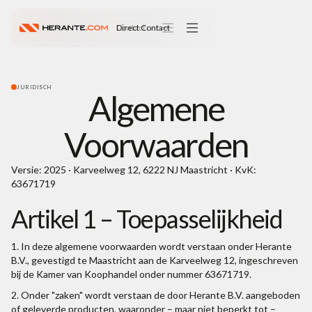
Contact
Direct Contact
JURIDISCH
Algemene
Voorwaarden
Versie: 2025 · Karveelweg 12, 6222 NJ Maastricht · KvK:
63671719
Artikel 1 – Toepasselijkheid
1. In deze algemene voorwaarden wordt verstaan onder Herante
B.V., gevestigd te Maastricht aan de Karveelweg 12, ingeschreven
bij de Kamer van Koophandel onder nummer 63671719.
2. Onder "zaken" wordt verstaan de door Herante B.V. aangeboden
of geleverde producten, waaronder – maar niet beperkt tot –