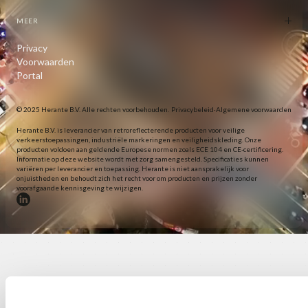
MEER
Privacy
Voorwaarden
Portal
© 2025 Herante B.V. Alle rechten voorbehouden.
Privacybeleid
·
Algemene voorwaarden
Herante B.V. is leverancier van retroreflecterende producten voor veilige
verkeerstoepassingen, industriële markeringen en veiligheidskleding. Onze
producten voldoen aan geldende Europese normen zoals ECE 104 en CE-certificering.
Informatie op deze website wordt met zorg samengesteld. Specificaties kunnen
variëren per leverancier en toepassing. Herante is niet aansprakelijk voor
onjuistheden en behoudt zich het recht voor om producten en prijzen zonder
voorafgaande kennisgeving te wijzigen.