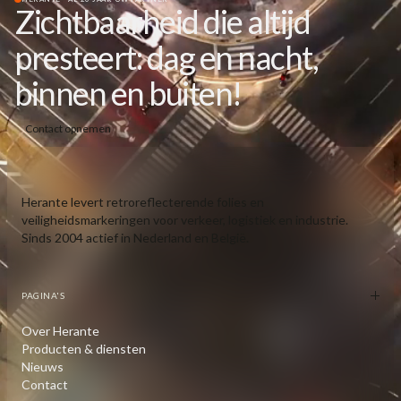
Zichtbaarheid die altijd
presteert: dag en nacht,
binnen en buiten!
Contact opnemen
Herante levert retroreflecterende folies en
veiligheidsmarkeringen voor verkeer, logistiek en industrie.
Sinds 2004 actief in Nederland en België.
PAGINA'S
Over Herante
Producten & diensten
Nieuws
Contact